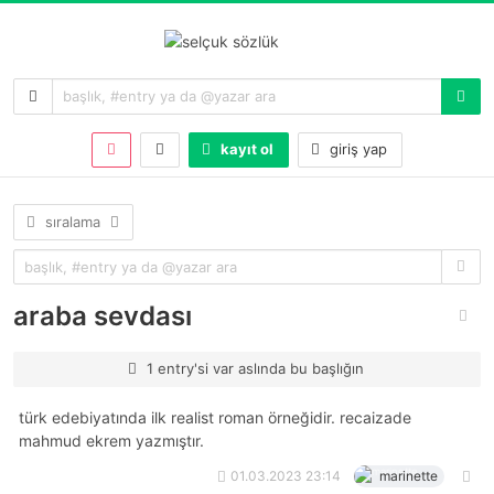
kayıt ol
giriş yap
sıralama
araba sevdası
1 entry'si var aslında bu başlığın
türk edebiyatında ilk realist roman örneğidir. recaizade
mahmud ekrem yazmıştır.
01.03.2023 23:14
marinette