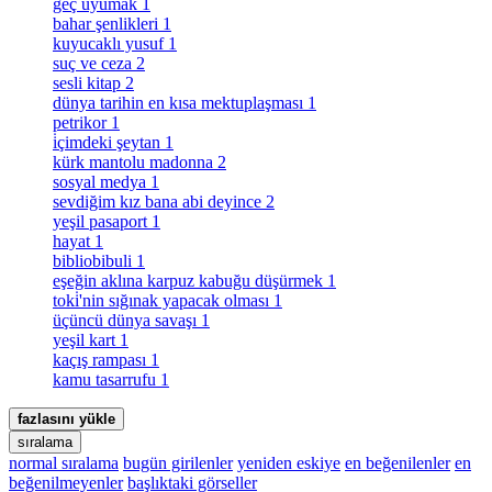
geç uyumak
1
bahar şenlikleri
1
kuyucaklı yusuf
1
suç ve ceza
2
sesli kitap
2
dünya tarihin en kısa mektuplaşması
1
petrikor
1
i̇çimdeki şeytan
1
kürk mantolu madonna
2
sosyal medya
1
sevdiğim kız bana abi deyince
2
yeşil pasaport
1
hayat
1
bibliobibuli
1
eşeğin aklına karpuz kabuğu düşürmek
1
toki̇'nin sığınak yapacak olması
1
üçüncü dünya savaşı
1
yeşil kart
1
kaçış rampası
1
kamu tasarrufu
1
fazlasını yükle
sıralama
normal sıralama
bugün girilenler
yeniden eskiye
en beğenilenler
en
beğenilmeyenler
başlıktaki görseller