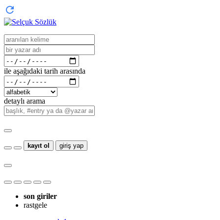
ile aşağıdaki tarih arasında
detaylı arama
kayıt ol
giriş yap
son giriler
rastgele