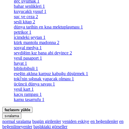
geç uyumak
1
bahar şenlikleri
1
kuyucaklı yusuf
1
suç ve ceza
2
sesli kitap
2
dünya tarihin en kısa mektuplaşması
1
petrikor
1
i̇çimdeki şeytan
1
kürk mantolu madonna
2
sosyal medya
1
sevdiğim kız bana abi deyince
2
yeşil pasaport
1
hayat
1
bibliobibuli
1
eşeğin aklına karpuz kabuğu düşürmek
1
toki̇'nin sığınak yapacak olması
1
üçüncü dünya savaşı
1
yeşil kart
1
kaçış rampası
1
kamu tasarrufu
1
fazlasını yükle
sıralama
normal sıralama
bugün girilenler
yeniden eskiye
en beğenilenler
en
beğenilmeyenler
başlıktaki görseller