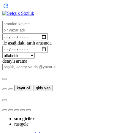
ile aşağıdaki tarih arasında
detaylı arama
kayıt ol
giriş yap
son giriler
rastgele