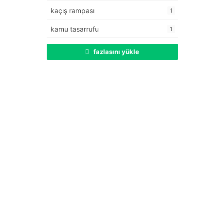
kaçış rampası
1
kamu tasarrufu
1
fazlasını yükle