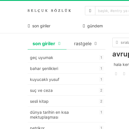
son giriler
gündem
sıra
son giriler
rastgele
avru
geç uyumak
1
hala ken
bahar şenlikleri
1
kuyucaklı yusuf
1
suç ve ceza
2
sesli kitap
2
dünya tarihin en kısa
1
mektuplaşması
petrikor
1