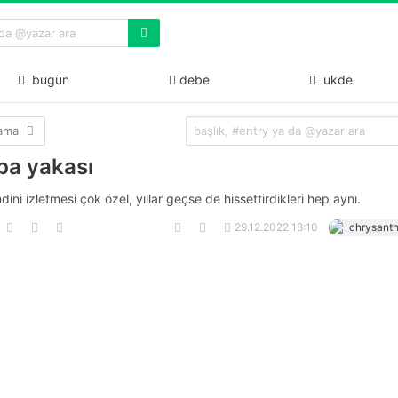
bugün
debe
ukde
lama
pa yakası
dini izletmesi çok özel, yıllar geçse de hissettirdikleri hep aynı.
29.12.2022 18:10
chrysant