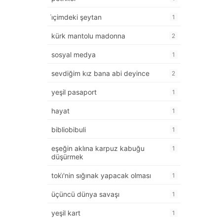
i̇çimdeki şeytan
1
kürk mantolu madonna
2
sosyal medya
1
sevdiğim kız bana abi deyince
2
yeşil pasaport
1
hayat
1
bibliobibuli
1
eşeğin aklına karpuz kabuğu
1
düşürmek
toki̇'nin sığınak yapacak olması
1
üçüncü dünya savaşı
1
yeşil kart
1