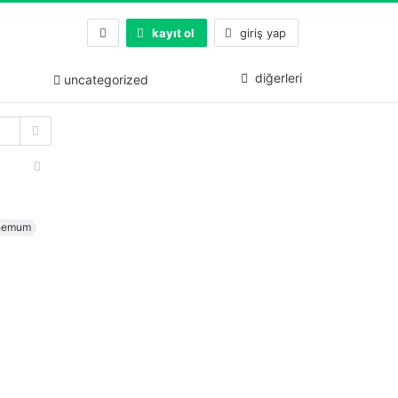
kayıt ol
giriş yap
diğerleri
uncategorized
hemum