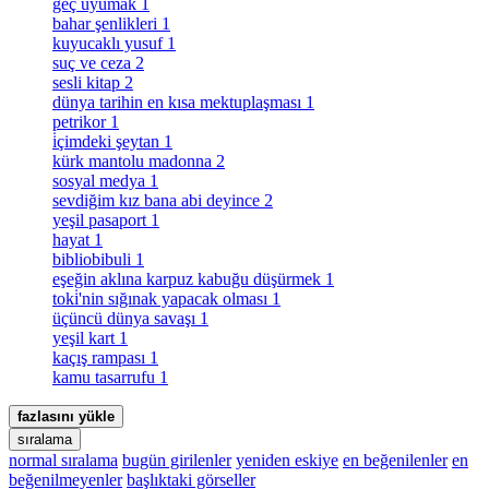
geç uyumak
1
bahar şenlikleri
1
kuyucaklı yusuf
1
suç ve ceza
2
sesli kitap
2
dünya tarihin en kısa mektuplaşması
1
petrikor
1
i̇çimdeki şeytan
1
kürk mantolu madonna
2
sosyal medya
1
sevdiğim kız bana abi deyince
2
yeşil pasaport
1
hayat
1
bibliobibuli
1
eşeğin aklına karpuz kabuğu düşürmek
1
toki̇'nin sığınak yapacak olması
1
üçüncü dünya savaşı
1
yeşil kart
1
kaçış rampası
1
kamu tasarrufu
1
fazlasını yükle
sıralama
normal sıralama
bugün girilenler
yeniden eskiye
en beğenilenler
en
beğenilmeyenler
başlıktaki görseller