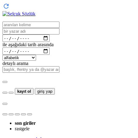
ile aşağıdaki tarih arasında
detaylı arama
kayıt ol
giriş yap
son giriler
rastgele