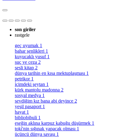
son giriler
rastgele
geç uyumak
1
bahar şenlikleri
1
kuyucaklı yusuf
1
suç ve ceza
2
sesli kitap
2
dünya tarihin en kısa mektuplaşması
1
petrikor
1
i̇çimdeki şeytan
1
kürk mantolu madonna
2
sosyal medya
1
sevdiğim kız bana abi deyince
2
yeşil pasaport
1
hayat
1
bibliobibuli
1
eşeğin aklına karpuz kabuğu düşürmek
1
toki̇'nin sığınak yapacak olması
1
üçüncü dünya savaşı
1