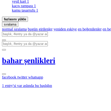
yeşil kart
1
kaçış rampası
1
kamu tasarrufu
1
fazlasını yükle
sıralama
normal sıralama
bugün girilenler
yeniden eskiye
en beğenilenler
en b
bahar şenlikleri
facebook
twitter
whatsapp
1 entry'si var aslında bu başlığın