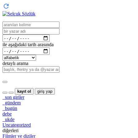
ile aşağıdaki tarih arasında
detaylı arama
kayıt ol
giriş yap
son giriler
gündem
bugün
debe
ukde
Uncategorized
diğerleri
Filmler ve diziler