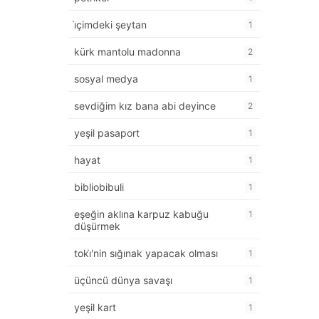
i̇çimdeki şeytan
1
kürk mantolu madonna
2
sosyal medya
1
sevdiğim kız bana abi deyince
2
yeşil pasaport
1
hayat
1
bibliobibuli
1
eşeğin aklına karpuz kabuğu
1
düşürmek
toki̇'nin sığınak yapacak olması
1
üçüncü dünya savaşı
1
yeşil kart
1