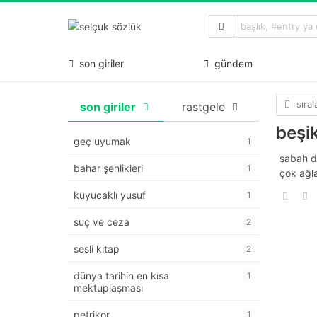
son giriler
gündem
sıra
son giriler
rastgele
beşik
geç uyumak
1
sabah d
bahar şenlikleri
1
çok ağl
kuyucaklı yusuf
1
suç ve ceza
2
sesli kitap
2
dünya tarihin en kısa
1
mektuplaşması
petrikor
1