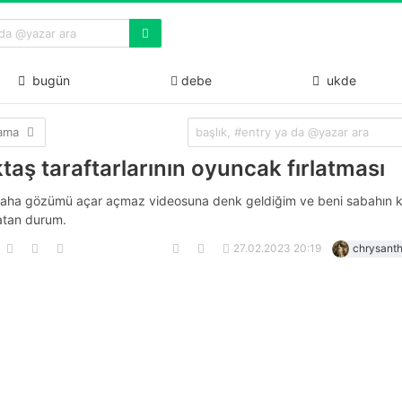
bugün
debe
ukde
lama
taş taraftarlarının oyuncak fırlatması
aha gözümü açar açmaz videosuna denk geldiğim ve beni sabahın 
atan durum.
27.02.2023 20:19
chrysant