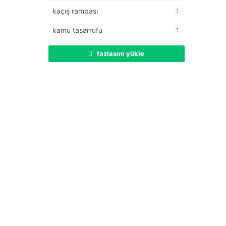
kaçış rampası
1
kamu tasarrufu
1
fazlasını yükle