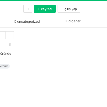
kayıt ol
giriş yap
diğerleri
uncategorized
köründe
hemum