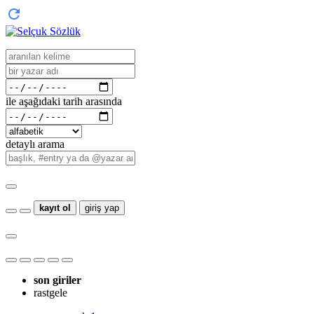
ile aşağıdaki tarih arasında
detaylı arama
kayıt ol
giriş yap
son giriler
rastgele