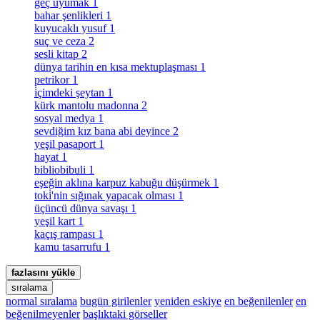
geç uyumak
1
bahar şenlikleri
1
kuyucaklı yusuf
1
suç ve ceza
2
sesli kitap
2
dünya tarihin en kısa mektuplaşması
1
petrikor
1
i̇çimdeki şeytan
1
kürk mantolu madonna
2
sosyal medya
1
sevdiğim kız bana abi deyince
2
yeşil pasaport
1
hayat
1
bibliobibuli
1
eşeğin aklına karpuz kabuğu düşürmek
1
toki̇'nin sığınak yapacak olması
1
üçüncü dünya savaşı
1
yeşil kart
1
kaçış rampası
1
kamu tasarrufu
1
fazlasını yükle
sıralama
normal sıralama
bugün girilenler
yeniden eskiye
en beğenilenler
en
beğenilmeyenler
başlıktaki görseller