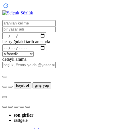
ile aşağıdaki tarih arasında
detaylı arama
kayıt ol
giriş yap
son giriler
rastgele