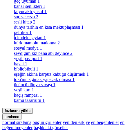
geç uyumak
1
bahar şenlikleri
1
kuyucaklı yusuf
1
suç ve ceza
2
sesli kitap
2
dünya tarihin en kısa mektuplaşması
1
petrikor
1
i̇çimdeki şeytan
1
kürk mantolu madonna
2
sosyal medya
1
sevdiğim kız bana abi deyince
2
yeşil pasaport
1
hayat
1
bibliobibuli
1
eşeğin aklına karpuz kabuğu düşürmek
1
toki̇'nin sığınak yapacak olması
1
üçüncü dünya savaşı
1
yeşil kart
1
kaçış rampası
1
kamu tasarrufu
1
fazlasını yükle
sıralama
normal sıralama
bugün girilenler
yeniden eskiye
en beğenilenler
en
beğenilmeyenler
başlıktaki görseller