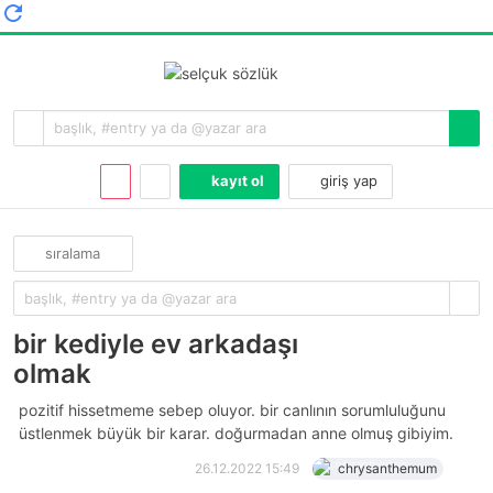
kayıt ol
giriş yap
sıralama
bir kediyle ev arkadaşı
olmak
pozitif hissetmeme sebep oluyor. bir canlının sorumluluğunu
üstlenmek büyük bir karar. doğurmadan anne olmuş gibiyim.
26.12.2022 15:49
chrysanthemum