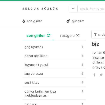
son giriler
gündem
sıra
son giriler
rastgele
biz
geç uyumak
1
roman öz
bahar şenlikleri
1
insanlar
dinlenir
kuyucaklı yusuf
1
ortaya ç
suç ve ceza
2
sesli kitap
2
dünya tarihin en kısa
1
mektuplaşması
petrikor
1