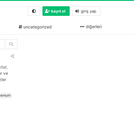
kayıt ol
giriş yap
diğerleri
uncategorized
tur,
ur ve
zler
hemum