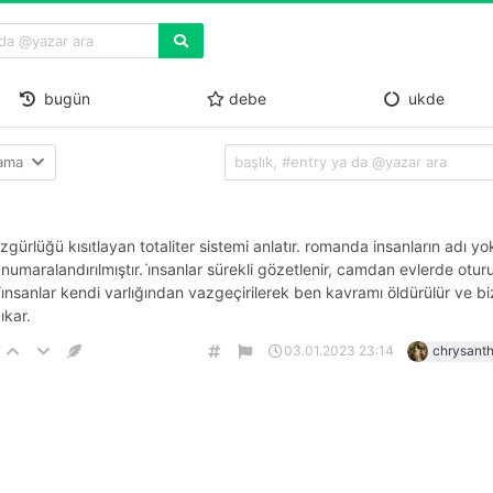
bugün
debe
ukde
lama
gürlüğü kısıtlayan totaliter sistemi anlatır. romanda insanların adı yok
 numaralandırılmıştır. i̇nsanlar sürekli gözetlenir, camdan evlerde otur
. i̇nsanlar kendi varlığından vazgeçirilerek ben kavramı öldürülür ve bi
ıkar.
03.01.2023 23:14
chrysant