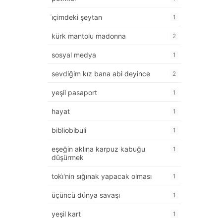
i̇çimdeki şeytan
1
kürk mantolu madonna
2
sosyal medya
1
sevdiğim kız bana abi deyince
2
yeşil pasaport
1
hayat
1
bibliobibuli
1
eşeğin aklına karpuz kabuğu
1
düşürmek
toki̇'nin sığınak yapacak olması
1
üçüncü dünya savaşı
1
yeşil kart
1