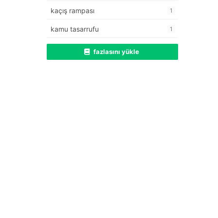
kaçış rampası
1
kamu tasarrufu
1
fazlasını yükle