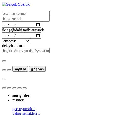
ile aşağıdaki tarih arasında
detaylı arama
kayıt ol
giriş yap
son giriler
rastgele
geç uyumak
1
bahar şenlikleri
1