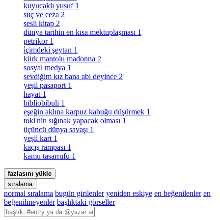
kuyucaklı yusuf
1
suç ve ceza
2
sesli kitap
2
dünya tarihin en kısa mektuplaşması
1
petrikor
1
i̇çimdeki şeytan
1
kürk mantolu madonna
2
sosyal medya
1
sevdiğim kız bana abi deyince
2
yeşil pasaport
1
hayat
1
bibliobibuli
1
eşeğin aklına karpuz kabuğu düşürmek
1
toki̇'nin sığınak yapacak olması
1
üçüncü dünya savaşı
1
yeşil kart
1
kaçış rampası
1
kamu tasarrufu
1
fazlasını yükle
sıralama
normal sıralama
bugün girilenler
yeniden eskiye
en beğenilenler
en
beğenilmeyenler
başlıktaki görseller