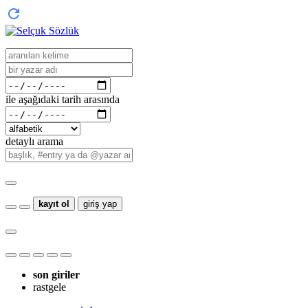
ile aşağıdaki tarih arasında
detaylı arama
kayıt ol
giriş yap
son giriler
rastgele