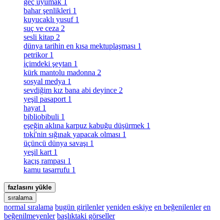
geç uyumak
1
bahar şenlikleri
1
kuyucaklı yusuf
1
suç ve ceza
2
sesli kitap
2
dünya tarihin en kısa mektuplaşması
1
petrikor
1
i̇çimdeki şeytan
1
kürk mantolu madonna
2
sosyal medya
1
sevdiğim kız bana abi deyince
2
yeşil pasaport
1
hayat
1
bibliobibuli
1
eşeğin aklına karpuz kabuğu düşürmek
1
toki̇'nin sığınak yapacak olması
1
üçüncü dünya savaşı
1
yeşil kart
1
kaçış rampası
1
kamu tasarrufu
1
fazlasını yükle
sıralama
normal sıralama
bugün girilenler
yeniden eskiye
en beğenilenler
en
beğenilmeyenler
başlıktaki görseller