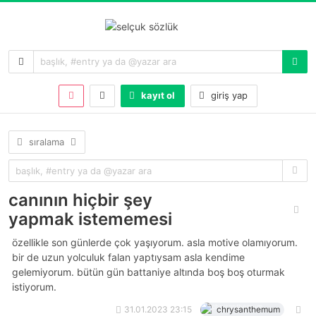
kayıt ol
giriş yap
sıralama
canının hiçbir şey
yapmak istememesi
özellikle son günlerde çok yaşıyorum. asla motive olamıyorum.
bir de uzun yolculuk falan yaptıysam asla kendime
gelemiyorum. bütün gün battaniye altında boş boş oturmak
istiyorum.
31.01.2023 23:15
chrysanthemum