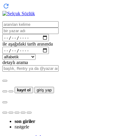
ile aşağıdaki tarih arasında
detaylı arama
kayıt ol
giriş yap
son giriler
rastgele