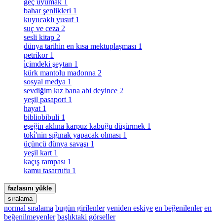
geç uyumak
1
bahar şenlikleri
1
kuyucaklı yusuf
1
suç ve ceza
2
sesli kitap
2
dünya tarihin en kısa mektuplaşması
1
petrikor
1
i̇çimdeki şeytan
1
kürk mantolu madonna
2
sosyal medya
1
sevdiğim kız bana abi deyince
2
yeşil pasaport
1
hayat
1
bibliobibuli
1
eşeğin aklına karpuz kabuğu düşürmek
1
toki̇'nin sığınak yapacak olması
1
üçüncü dünya savaşı
1
yeşil kart
1
kaçış rampası
1
kamu tasarrufu
1
fazlasını yükle
sıralama
normal sıralama
bugün girilenler
yeniden eskiye
en beğenilenler
en
beğenilmeyenler
başlıktaki görseller