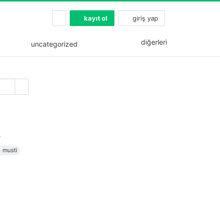
kayıt ol
giriş yap
diğerleri
uncategorized
.
musti