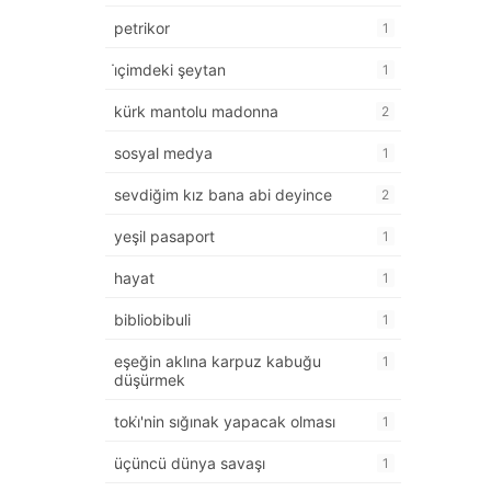
petrikor
1
i̇çimdeki şeytan
1
kürk mantolu madonna
2
sosyal medya
1
sevdiğim kız bana abi deyince
2
yeşil pasaport
1
hayat
1
bibliobibuli
1
eşeğin aklına karpuz kabuğu
1
düşürmek
toki̇'nin sığınak yapacak olması
1
üçüncü dünya savaşı
1