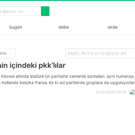
bugün
debe
ukde
lama
in içindeki pkk’lılar
 kisvesi altında atatürk'ün partisine zamanla sızmaları. aynı numarayı
hollanda belçika fransa da ki sol partilerde gruplara da uyguluyorlar
04.01.2023 23:14