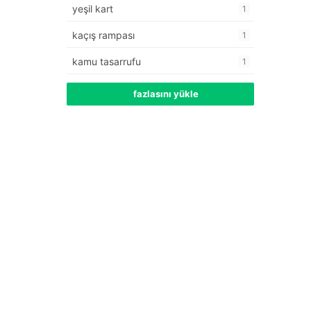
yeşil kart
1
kaçış rampası
1
kamu tasarrufu
1
fazlasını yükle