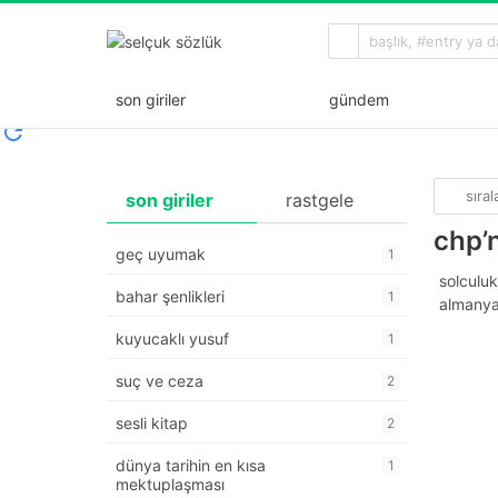
son giriler
gündem
sıra
son giriler
rastgele
chp’n
geç uyumak
1
solculuk
bahar şenlikleri
1
almanya 
kuyucaklı yusuf
1
suç ve ceza
2
sesli kitap
2
dünya tarihin en kısa
1
mektuplaşması