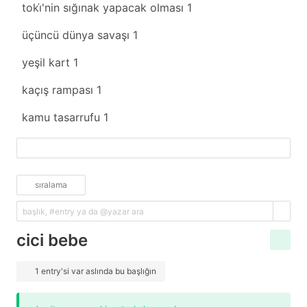
toki̇'nin sığınak yapacak olması
1
üçüncü dünya savaşı
1
yeşil kart
1
kaçış rampası
1
kamu tasarrufu
1
fazlasını yükle
sıralama
cici bebe
1 entry'si var aslında bu başlığın