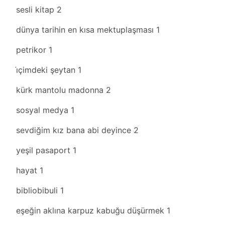
sesli kitap
2
dünya tarihin en kısa mektuplaşması
1
petrikor
1
i̇çimdeki şeytan
1
kürk mantolu madonna
2
sosyal medya
1
sevdiğim kız bana abi deyince
2
yeşil pasaport
1
hayat
1
bibliobibuli
1
eşeğin aklına karpuz kabuğu düşürmek
1