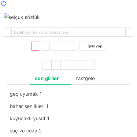
kayıt ol
giriş yap
son giriler
rastgele
geç uyumak
1
bahar şenlikleri
1
kuyucaklı yusuf
1
suç ve ceza
2