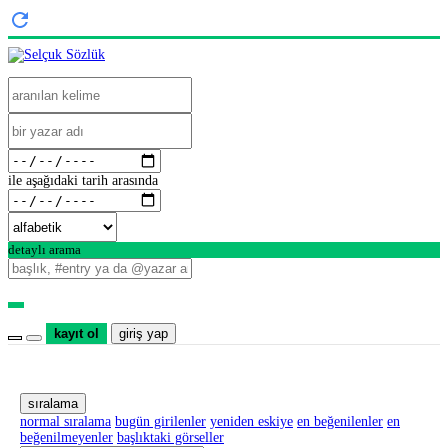
ile aşağıdaki tarih arasında
detaylı arama
kayıt ol
giriş yap
sıralama
normal sıralama
bugün girilenler
yeniden eskiye
en beğenilenler
en
beğenilmeyenler
başlıktaki görseller