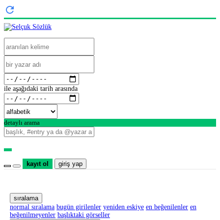
ile aşağıdaki tarih arasında
detaylı arama
kayıt ol
giriş yap
sıralama
normal sıralama
bugün girilenler
yeniden eskiye
en beğenilenler
en
beğenilmeyenler
başlıktaki görseller