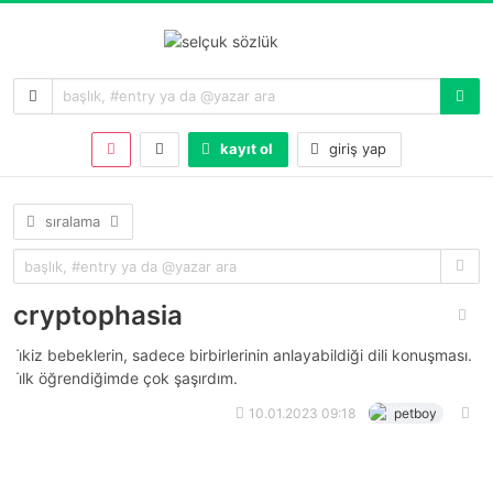
kayıt ol
giriş yap
sıralama
cryptophasia
i̇kiz bebeklerin, sadece birbirlerinin anlayabildiği dili konuşması.
i̇lk öğrendiğimde çok şaşırdım.
10.01.2023 09:18
petboy