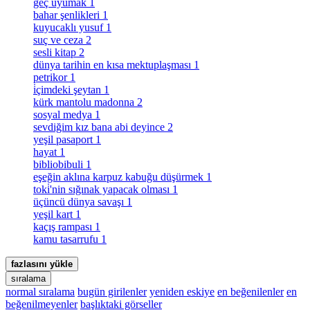
geç uyumak
1
bahar şenlikleri
1
kuyucaklı yusuf
1
suç ve ceza
2
sesli kitap
2
dünya tarihin en kısa mektuplaşması
1
petrikor
1
i̇çimdeki şeytan
1
kürk mantolu madonna
2
sosyal medya
1
sevdiğim kız bana abi deyince
2
yeşil pasaport
1
hayat
1
bibliobibuli
1
eşeğin aklına karpuz kabuğu düşürmek
1
toki̇'nin sığınak yapacak olması
1
üçüncü dünya savaşı
1
yeşil kart
1
kaçış rampası
1
kamu tasarrufu
1
fazlasını yükle
sıralama
normal sıralama
bugün girilenler
yeniden eskiye
en beğenilenler
en
beğenilmeyenler
başlıktaki görseller