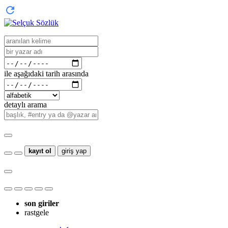
ile aşağıdaki tarih arasında
detaylı arama
kayıt ol
giriş yap
son giriler
rastgele