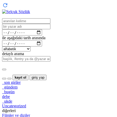
ile aşağıdaki tarih arasında
detaylı arama
kayıt ol
giriş yap
son giriler
gündem
bugün
debe
ukde
Uncategorized
diğerleri
Filmler ve diziler