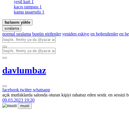
yeşil kart
1
kaçış rampası
1
kamu tasarrufu
1
fazlasını yükle
sıralama
normal sıralama
bugün girilenler
yeniden eskiye
en beğenilenler
en b
davlumbaz
facebook
twitter
whatsapp
açık mutfaklarda salonda oturan kişiyi rahatsız eden sestir. en sessizi bi
09.03.2023 19:20
musti