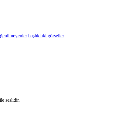
eğenilmeyenler
başlıktaki görseller
le seslidir.