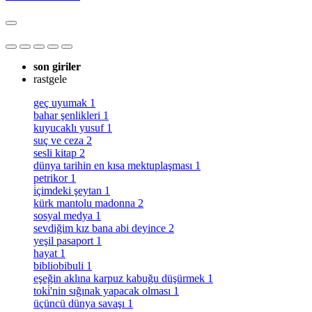
son giriler
rastgele
geç uyumak
1
bahar şenlikleri
1
kuyucaklı yusuf
1
suç ve ceza
2
sesli kitap
2
dünya tarihin en kısa mektuplaşması
1
petrikor
1
i̇çimdeki şeytan
1
kürk mantolu madonna
2
sosyal medya
1
sevdiğim kız bana abi deyince
2
yeşil pasaport
1
hayat
1
bibliobibuli
1
eşeğin aklına karpuz kabuğu düşürmek
1
toki̇'nin sığınak yapacak olması
1
üçüncü dünya savaşı
1