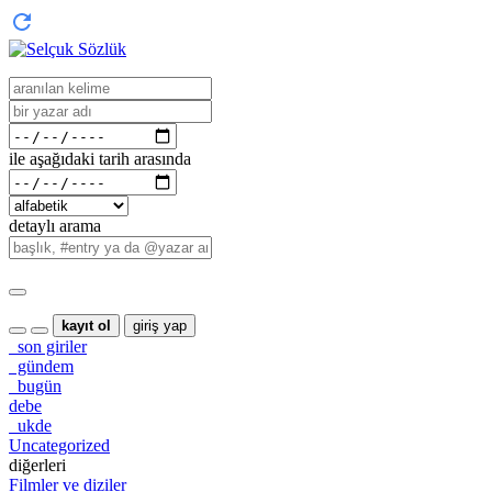
ile aşağıdaki tarih arasında
detaylı arama
kayıt ol
giriş yap
son giriler
gündem
bugün
debe
ukde
Uncategorized
diğerleri
Filmler ve diziler