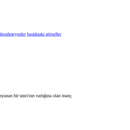
eğenilmeyenler
başlıktaki görseller
ayanan bir tanrı'nın varlığına olan inanç