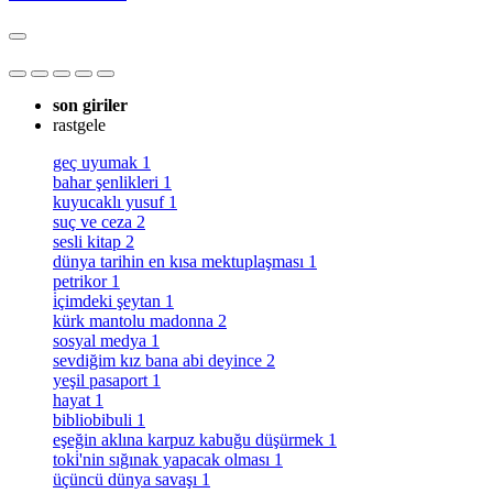
son giriler
rastgele
geç uyumak
1
bahar şenlikleri
1
kuyucaklı yusuf
1
suç ve ceza
2
sesli kitap
2
dünya tarihin en kısa mektuplaşması
1
petrikor
1
i̇çimdeki şeytan
1
kürk mantolu madonna
2
sosyal medya
1
sevdiğim kız bana abi deyince
2
yeşil pasaport
1
hayat
1
bibliobibuli
1
eşeğin aklına karpuz kabuğu düşürmek
1
toki̇'nin sığınak yapacak olması
1
üçüncü dünya savaşı
1