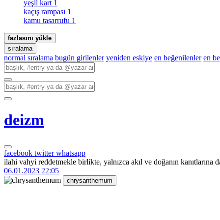
yeşil kart
1
kaçış rampası
1
kamu tasarrufu
1
fazlasını yükle
sıralama
normal sıralama
bugün girilenler
yeniden eskiye
en beğenilenler
en b
deizm
facebook
twitter
whatsapp
ilahi vahyi reddetmekle birlikte, yalnızca akıl ve doğanın kanıtlarına d
06.01.2023 22:05
chrysanthemum