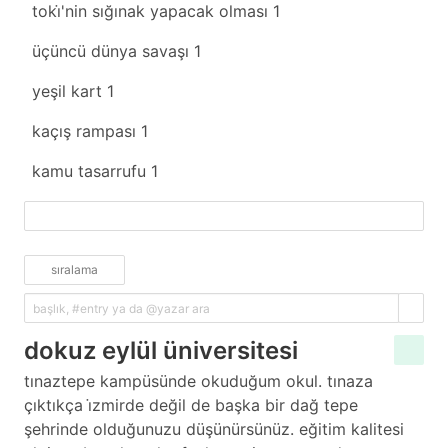
toki̇'nin sığınak yapacak olması
1
üçüncü dünya savaşı
1
yeşil kart
1
kaçış rampası
1
kamu tasarrufu
1
fazlasını yükle
sıralama
dokuz eylül üniversitesi
tınaztepe kampüsünde okuduğum okul. tınaza
çıktıkça i̇zmirde değil de başka bir dağ tepe
şehrinde olduğunuzu düşünürsünüz. eğitim kalitesi