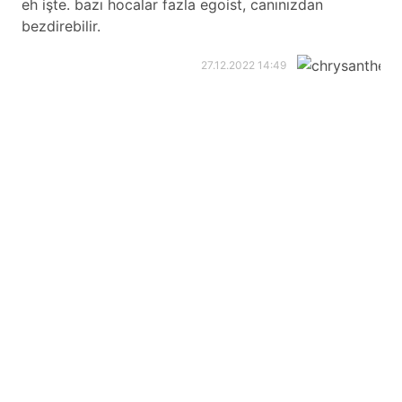
eh işte. bazı hocalar fazla egoist, canınızdan
bezdirebilir.
27.12.2022 14:49