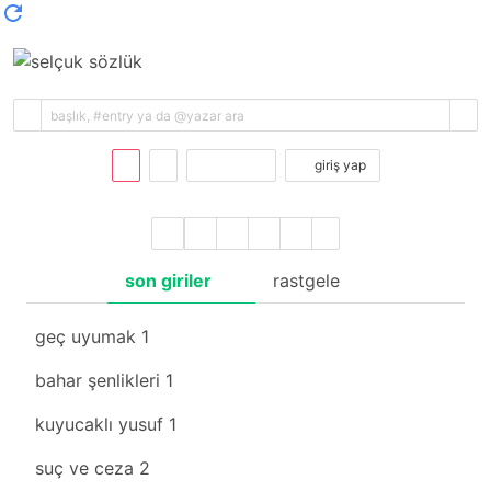
kayıt ol
giriş yap
son giriler
rastgele
geç uyumak
1
bahar şenlikleri
1
kuyucaklı yusuf
1
suç ve ceza
2