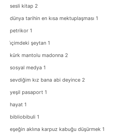
sesli kitap
2
dünya tarihin en kısa mektuplaşması
1
petrikor
1
i̇çimdeki şeytan
1
kürk mantolu madonna
2
sosyal medya
1
sevdiğim kız bana abi deyince
2
yeşil pasaport
1
hayat
1
bibliobibuli
1
eşeğin aklına karpuz kabuğu düşürmek
1