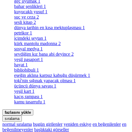
geç uyumak
1
bahar şenlikleri
1
kuyucaklı yusuf
1
suç ve ceza
2
sesli kitap
2
dünya tarihin en kısa mektuplaşması
1
petrikor
1
i̇çimdeki şeytan
1
kürk mantolu madonna
2
sosyal medya
1
sevdiğim kız bana abi deyince
2
yeşil pasaport
1
hayat
1
bibliobibuli
1
eşeğin aklına karpuz kabuğu düşürmek
1
toki̇'nin sığınak yapacak olması
1
üçüncü dünya savaşı
1
yeşil kart
1
kaçış rampası
1
kamu tasarrufu
1
fazlasını yükle
sıralama
normal sıralama
bugün girilenler
yeniden eskiye
en beğenilenler
en
beğenilmeyenler
başlıktaki görseller