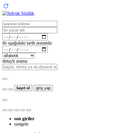
ile aşağıdaki tarih arasında
detaylı arama
kayıt ol
giriş yap
son giriler
rastgele