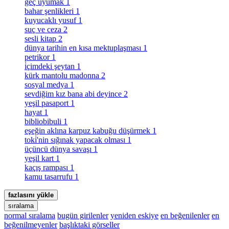
geç uyumak
1
bahar şenlikleri
1
kuyucaklı yusuf
1
suç ve ceza
2
sesli kitap
2
dünya tarihin en kısa mektuplaşması
1
petrikor
1
i̇çimdeki şeytan
1
kürk mantolu madonna
2
sosyal medya
1
sevdiğim kız bana abi deyince
2
yeşil pasaport
1
hayat
1
bibliobibuli
1
eşeğin aklına karpuz kabuğu düşürmek
1
toki̇'nin sığınak yapacak olması
1
üçüncü dünya savaşı
1
yeşil kart
1
kaçış rampası
1
kamu tasarrufu
1
fazlasını yükle
sıralama
normal sıralama
bugün girilenler
yeniden eskiye
en beğenilenler
en
beğenilmeyenler
başlıktaki görseller