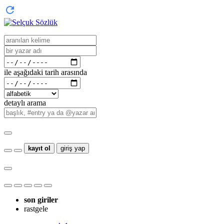
ile aşağıdaki tarih arasında
detaylı arama
kayıt ol
giriş yap
son giriler
rastgele