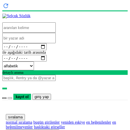
ile aşağıdaki tarih arasında
detaylı arama
kayıt ol
giriş yap
sıralama
normal sıralama
bugün girilenler
yeniden eskiye
en beğenilenler
en
beğenilmeyenler
başlıktaki görseller