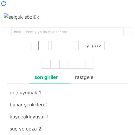
kayıt ol
giriş yap
son giriler
rastgele
geç uyumak
1
bahar şenlikleri
1
kuyucaklı yusuf
1
suç ve ceza
2