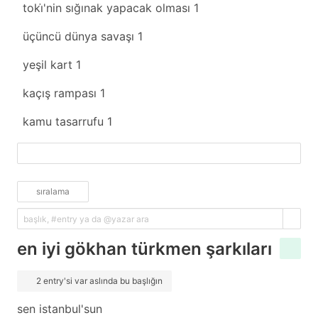
toki̇'nin sığınak yapacak olması
1
üçüncü dünya savaşı
1
yeşil kart
1
kaçış rampası
1
kamu tasarrufu
1
fazlasını yükle
sıralama
en iyi gökhan türkmen şarkıları
2 entry'si var aslında bu başlığın
sen istanbul'sun