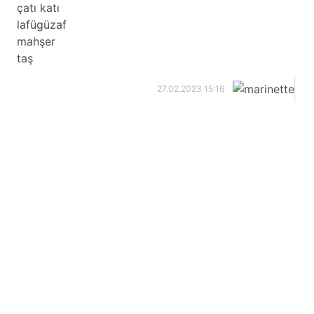
çatı katı
lafügüzaf
mahşer
taş
m
27.02.2023 15:16