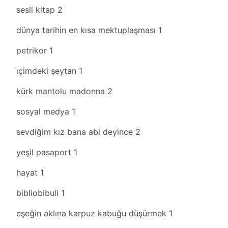
sesli kitap
2
dünya tarihin en kısa mektuplaşması
1
petrikor
1
i̇çimdeki şeytan
1
kürk mantolu madonna
2
sosyal medya
1
sevdiğim kız bana abi deyince
2
yeşil pasaport
1
hayat
1
bibliobibuli
1
eşeğin aklına karpuz kabuğu düşürmek
1