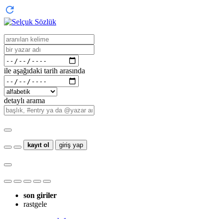
ile aşağıdaki tarih arasında
detaylı arama
kayıt ol
giriş yap
son giriler
rastgele