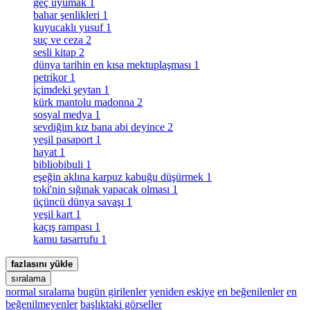
geç uyumak
1
bahar şenlikleri
1
kuyucaklı yusuf
1
suç ve ceza
2
sesli kitap
2
dünya tarihin en kısa mektuplaşması
1
petrikor
1
i̇çimdeki şeytan
1
kürk mantolu madonna
2
sosyal medya
1
sevdiğim kız bana abi deyince
2
yeşil pasaport
1
hayat
1
bibliobibuli
1
eşeğin aklına karpuz kabuğu düşürmek
1
toki̇'nin sığınak yapacak olması
1
üçüncü dünya savaşı
1
yeşil kart
1
kaçış rampası
1
kamu tasarrufu
1
fazlasını yükle
sıralama
normal sıralama
bugün girilenler
yeniden eskiye
en beğenilenler
en
beğenilmeyenler
başlıktaki görseller