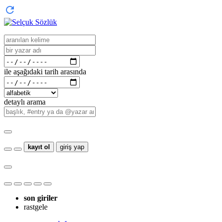
ile aşağıdaki tarih arasında
detaylı arama
kayıt ol
giriş yap
son giriler
rastgele