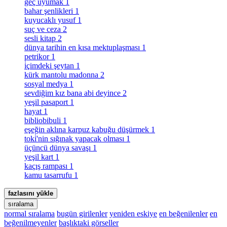
geç uyumak
1
bahar şenlikleri
1
kuyucaklı yusuf
1
suç ve ceza
2
sesli kitap
2
dünya tarihin en kısa mektuplaşması
1
petrikor
1
i̇çimdeki şeytan
1
kürk mantolu madonna
2
sosyal medya
1
sevdiğim kız bana abi deyince
2
yeşil pasaport
1
hayat
1
bibliobibuli
1
eşeğin aklına karpuz kabuğu düşürmek
1
toki̇'nin sığınak yapacak olması
1
üçüncü dünya savaşı
1
yeşil kart
1
kaçış rampası
1
kamu tasarrufu
1
fazlasını yükle
sıralama
normal sıralama
bugün girilenler
yeniden eskiye
en beğenilenler
en
beğenilmeyenler
başlıktaki görseller