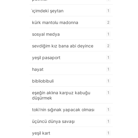
i̇çimdeki şeytan
1
kürk mantolu madonna
2
sosyal medya
1
sevdiğim kız bana abi deyince
2
yeşil pasaport
1
hayat
1
bibliobibuli
1
eşeğin aklına karpuz kabuğu
1
düşürmek
toki̇'nin sığınak yapacak olması
1
üçüncü dünya savaşı
1
yeşil kart
1