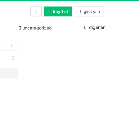
kayıt ol
giriş yap
diğerleri
uncategorized