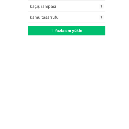
kaçış rampası
1
kamu tasarrufu
1
fazlasını yükle