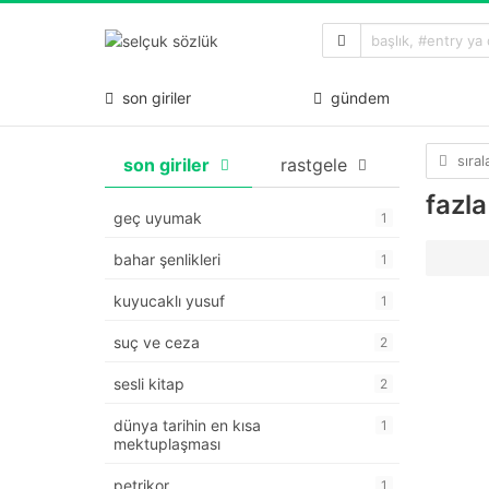
son giriler
gündem
sıra
son giriler
rastgele
fazl
geç uyumak
1
bahar şenlikleri
1
kuyucaklı yusuf
1
suç ve ceza
2
sesli kitap
2
dünya tarihin en kısa
1
mektuplaşması
petrikor
1