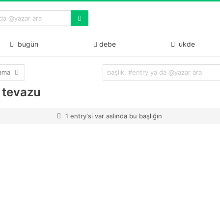
bugün
debe
ukde
lama
a tevazu
1 entry'si var aslında bu başlığın