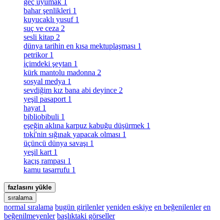
geç uyumak
1
bahar şenlikleri
1
kuyucaklı yusuf
1
suç ve ceza
2
sesli kitap
2
dünya tarihin en kısa mektuplaşması
1
petrikor
1
i̇çimdeki şeytan
1
kürk mantolu madonna
2
sosyal medya
1
sevdiğim kız bana abi deyince
2
yeşil pasaport
1
hayat
1
bibliobibuli
1
eşeğin aklına karpuz kabuğu düşürmek
1
toki̇'nin sığınak yapacak olması
1
üçüncü dünya savaşı
1
yeşil kart
1
kaçış rampası
1
kamu tasarrufu
1
fazlasını yükle
sıralama
normal sıralama
bugün girilenler
yeniden eskiye
en beğenilenler
en
beğenilmeyenler
başlıktaki görseller