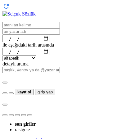
ile aşağıdaki tarih arasında
detaylı arama
kayıt ol
giriş yap
son giriler
rastgele