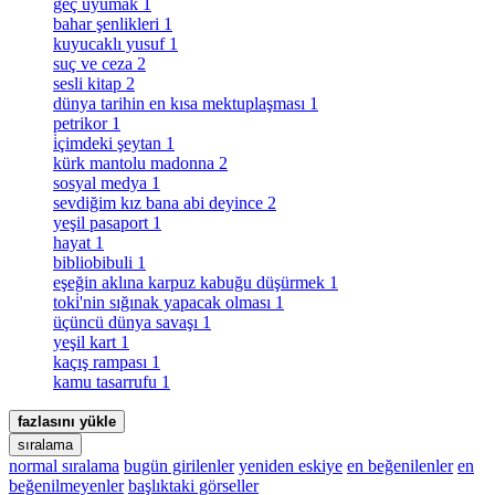
geç uyumak
1
bahar şenlikleri
1
kuyucaklı yusuf
1
suç ve ceza
2
sesli kitap
2
dünya tarihin en kısa mektuplaşması
1
petrikor
1
i̇çimdeki şeytan
1
kürk mantolu madonna
2
sosyal medya
1
sevdiğim kız bana abi deyince
2
yeşil pasaport
1
hayat
1
bibliobibuli
1
eşeğin aklına karpuz kabuğu düşürmek
1
toki̇'nin sığınak yapacak olması
1
üçüncü dünya savaşı
1
yeşil kart
1
kaçış rampası
1
kamu tasarrufu
1
fazlasını yükle
sıralama
normal sıralama
bugün girilenler
yeniden eskiye
en beğenilenler
en
beğenilmeyenler
başlıktaki görseller