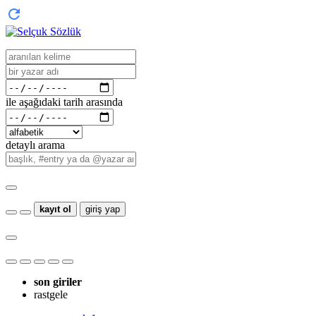
ile aşağıdaki tarih arasında
detaylı arama
kayıt ol
giriş yap
son giriler
rastgele