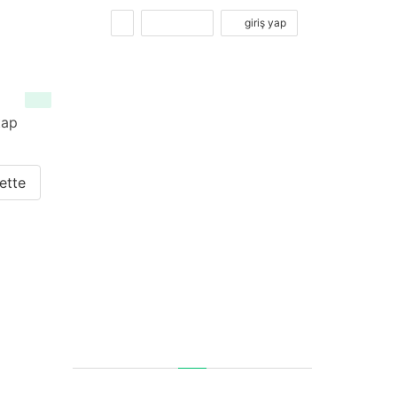
kayıt ol
giriş yap
tap
ette