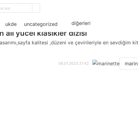
ama
diğerleri
ukde
uncategorized
 ali yücel klasikler dizisi
asarımı,sayfa kalitesi ,düzeni ve çevirileriyle en sevdiğim ki
marin
06.01.2023 21:42