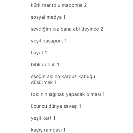
kürk mantolu madonna
2
sosyal medya
1
sevdiğim kız bana abi deyince
2
yeşil pasaport
1
hayat
1
bibliobibuli
1
eşeğin aklına karpuz kabuğu
düşürmek
1
toki̇'nin sığınak yapacak olması
1
üçüncü dünya savaşı
1
yeşil kart
1
kaçış rampası
1