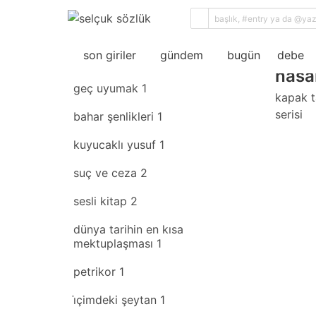
sıral
son giriler
rastgele
son giriler
gündem
bugün
debe
hasan
geç uyumak
1
kapak t
serisi
bahar şenlikleri
1
kuyucaklı yusuf
1
suç ve ceza
2
sesli kitap
2
dünya tarihin en kısa
mektuplaşması
1
petrikor
1
i̇çimdeki şeytan
1