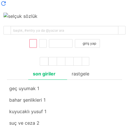
kayıt ol
giriş yap
son giriler
rastgele
geç uyumak
1
bahar şenlikleri
1
kuyucaklı yusuf
1
suç ve ceza
2