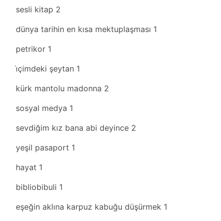
sesli kitap
2
dünya tarihin en kısa mektuplaşması
1
petrikor
1
i̇çimdeki şeytan
1
kürk mantolu madonna
2
sosyal medya
1
sevdiğim kız bana abi deyince
2
yeşil pasaport
1
hayat
1
bibliobibuli
1
eşeğin aklına karpuz kabuğu düşürmek
1