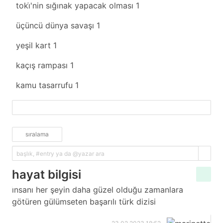
toki̇'nin sığınak yapacak olması
1
üçüncü dünya savaşı
1
yeşil kart
1
kaçış rampası
1
kamu tasarrufu
1
fazlasını yükle
sıralama
hayat bilgisi
i̇nsanı her şeyin daha güzel olduğu zamanlara
götüren gülümseten başarılı türk dizisi