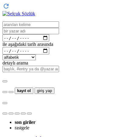
ile aşağıdaki tarih arasında
detaylı arama
kayıt ol
giriş yap
son giriler
rastgele