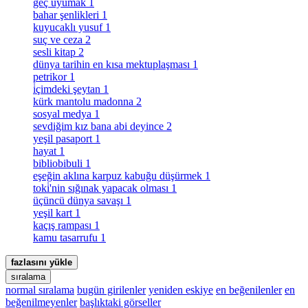
geç uyumak
1
bahar şenlikleri
1
kuyucaklı yusuf
1
suç ve ceza
2
sesli kitap
2
dünya tarihin en kısa mektuplaşması
1
petrikor
1
i̇çimdeki şeytan
1
kürk mantolu madonna
2
sosyal medya
1
sevdiğim kız bana abi deyince
2
yeşil pasaport
1
hayat
1
bibliobibuli
1
eşeğin aklına karpuz kabuğu düşürmek
1
toki̇'nin sığınak yapacak olması
1
üçüncü dünya savaşı
1
yeşil kart
1
kaçış rampası
1
kamu tasarrufu
1
fazlasını yükle
sıralama
normal sıralama
bugün girilenler
yeniden eskiye
en beğenilenler
en
beğenilmeyenler
başlıktaki görseller