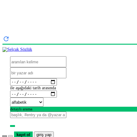
ile aşağıdaki tarih arasında
detaylı arama
kayıt ol
giriş yap