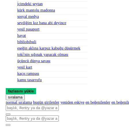
i̇çimdeki şeytan
kürk mantolu madonna
sosyal medya
sevdiğim kız bana abi deyince
yeşil pasaport
hayat
bibliobibuli
eşeğin aklına karpuz kabuğu düşürmek
toki̇'nin sığınak yapacak olması
üçüncü dünya savaşı
yeşil kart
kaçış rampası
kamu tasarrufu
fazlasını yükle
sıralama
normal sıralama
bugün girilenler
yeniden eskiye
en beğenilenler
en beğeni