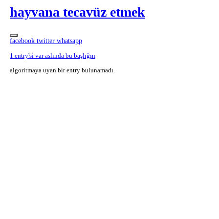
hayvana tecavüz etmek
facebook
twitter
whatsapp
1 entry'si var aslında bu başlığın
algoritmaya uyan bir entry bulunamadı.