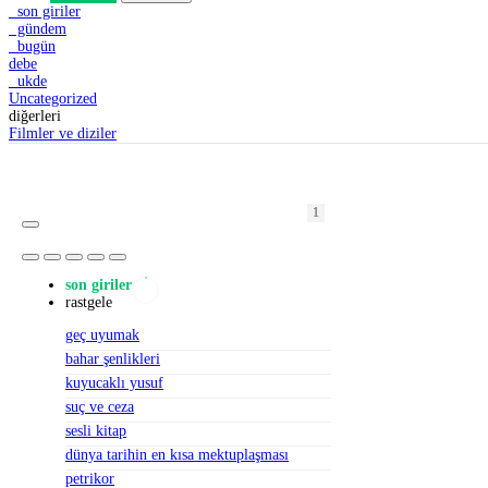
son giriler
gündem
bugün
debe
ukde
Uncategorized
diğerleri
Filmler ve diziler
1
1
1
2
2
1
1
1
2
1
2
1
1
1
1
1
1
1
1
1
son giriler
rastgele
geç uyumak
bahar şenlikleri
kuyucaklı yusuf
suç ve ceza
sesli kitap
dünya tarihin en kısa mektuplaşması
petrikor