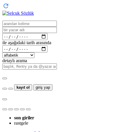
ile aşağıdaki tarih arasında
detaylı arama
kayıt ol
giriş yap
son giriler
rastgele