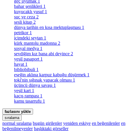
geç uyumak
1
bahar şenlikleri
1
kuyucaklı yusuf
1
suç ve ceza
2
sesli kitap
2
dünya tarihin en kısa mektuplaşması
1
petrikor
1
i̇çimdeki şeytan
1
kürk mantolu madonna
2
sosyal medya
1
sevdiğim kız bana abi deyince
2
yeşil pasaport
1
hayat
1
bibliobibuli
1
eşeğin aklına karpuz kabuğu düşürmek
1
toki̇'nin sığınak yapacak olması
1
üçüncü dünya savaşı
1
yeşil kart
1
kaçış rampası
1
kamu tasarrufu
1
fazlasını yükle
sıralama
normal sıralama
bugün girilenler
yeniden eskiye
en beğenilenler
en
beğenilmeyenler
başlıktaki görseller