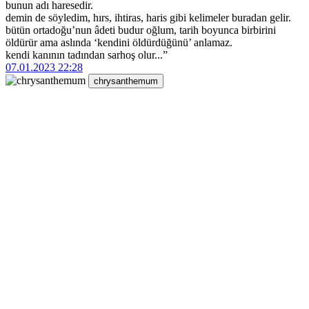
bunun adı haresedir.
demin de söyledim, hırs, ihtiras, haris gibi kelimeler buradan gelir.
bütün ortadoğu’nun âdeti budur oğlum, tarih boyunca birbirini
öldürür ama aslında ‘kendini öldürdüğünü’ anlamaz.
kendi kanının tadından sarhoş olur...”
07.01.2023 22:28
chrysanthemum