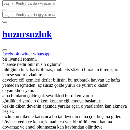
huzursuzluk
facebook
twitter
whatsapp
bir livaneli romanı.
“harese nedir bilir misin oğlum?
bildiğin o hırs, haris, ihtiras, muhteris sözleri buradan türemiştir.
harese şudur evladım:
develere çöl gemileri derler bilirsin, bu mübarek hayvan üç hafta
yemeden içmeden, aç susuz çölde yürür de yürür; o kadar
dayanıklıdır yani.
ama bunların çölde çok sevdikleri bir diken vardır.
gördükleri yerde o dikeni koparır çiğnemeye başlarlar.
keskin diken devenin ağzında yaralar açar, o yaralardan kan akmaya
başlar.
tuzlu kan dikenle karışınca bu tat devenin daha çok hoşuna gider.
böylece yedikçe kanar, kanadıkça yer, bir türlü kendi kanına
doyamaz ve engel olunmazsa kan kaybından ölür deve.