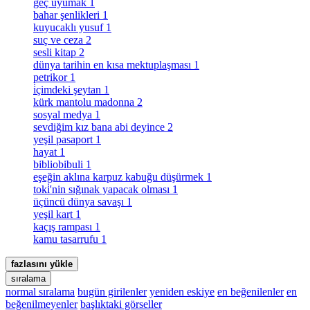
geç uyumak
1
bahar şenlikleri
1
kuyucaklı yusuf
1
suç ve ceza
2
sesli kitap
2
dünya tarihin en kısa mektuplaşması
1
petrikor
1
i̇çimdeki şeytan
1
kürk mantolu madonna
2
sosyal medya
1
sevdiğim kız bana abi deyince
2
yeşil pasaport
1
hayat
1
bibliobibuli
1
eşeğin aklına karpuz kabuğu düşürmek
1
toki̇'nin sığınak yapacak olması
1
üçüncü dünya savaşı
1
yeşil kart
1
kaçış rampası
1
kamu tasarrufu
1
fazlasını yükle
sıralama
normal sıralama
bugün girilenler
yeniden eskiye
en beğenilenler
en
beğenilmeyenler
başlıktaki görseller