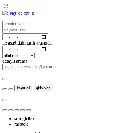
ile aşağıdaki tarih arasında
detaylı arama
kayıt ol
giriş yap
son giriler
rastgele