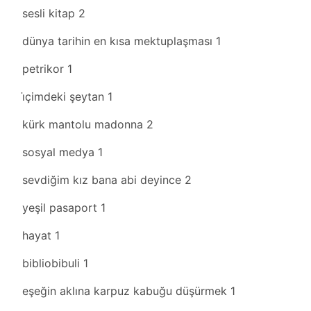
sesli kitap
2
dünya tarihin en kısa mektuplaşması
1
petrikor
1
i̇çimdeki şeytan
1
kürk mantolu madonna
2
sosyal medya
1
sevdiğim kız bana abi deyince
2
yeşil pasaport
1
hayat
1
bibliobibuli
1
eşeğin aklına karpuz kabuğu düşürmek
1