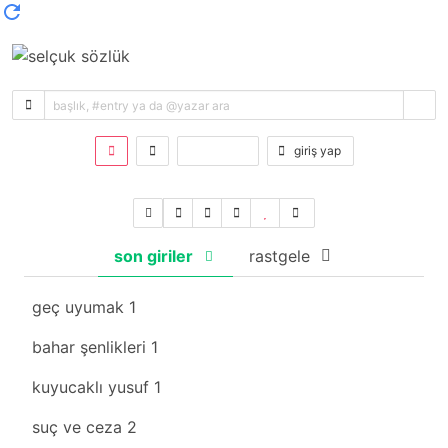
kayıt ol
giriş yap
son giriler
rastgele
geç uyumak
1
bahar şenlikleri
1
kuyucaklı yusuf
1
suç ve ceza
2