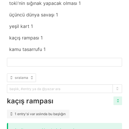
toki̇'nin sığınak yapacak olması
1
üçüncü dünya savaşı
1
yeşil kart
1
kaçış rampası
1
kamu tasarrufu
1
fazlasını yükle
sıralama
kaçış rampası
1 entry'si var aslında bu başlığın