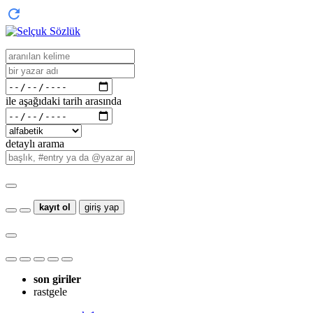
ile aşağıdaki tarih arasında
detaylı arama
kayıt ol
giriş yap
son giriler
rastgele