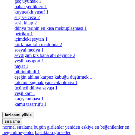
geç uyumak
1
bahar şenlikleri
1
kuyucaklı yusuf
1
suç ve ceza
2
sesli kitap
2
dünya tarihin en kısa mektuplaşması
1
petrikor
1
i̇çimdeki şeytan
1
kürk mantolu madonna
2
sosyal medya
1
sevdiğim kız bana abi deyince
2
yeşil pasaport
1
hayat
1
bibliobibuli
1
eşeğin aklına karpuz kabuğu düşürmek
1
toki̇'nin sığınak yapacak olması
1
üçüncü dünya savaşı
1
yeşil kart
1
kaçış rampası
1
kamu tasarrufu
1
fazlasını yükle
sıralama
normal sıralama
bugün girilenler
yeniden eskiye
en beğenilenler
en
beğenilmeyenler
başlıktaki görseller