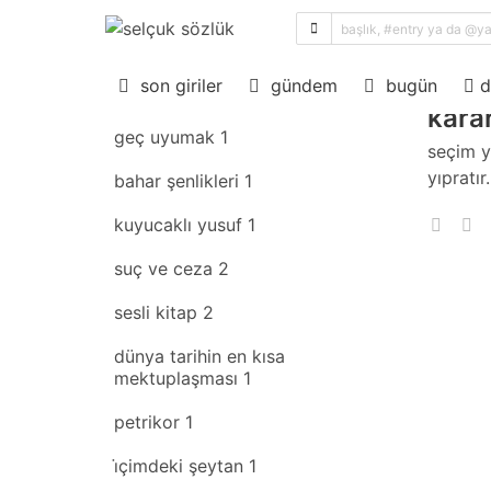
sıral
son giriler
rastgele
son giriler
gündem
bugün
d
karar
geç uyumak
1
seçim 
yıpratır
bahar şenlikleri
1
kuyucaklı yusuf
1
suç ve ceza
2
sesli kitap
2
dünya tarihin en kısa
mektuplaşması
1
petrikor
1
i̇çimdeki şeytan
1