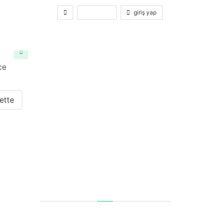
kayıt ol
giriş yap
ce
ette