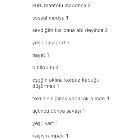
kürk mantolu madonna
2
sosyal medya
1
sevdiğim kız bana abi deyince
2
yeşil pasaport
1
hayat
1
bibliobibuli
1
eşeğin aklına karpuz kabuğu
düşürmek
1
toki̇'nin sığınak yapacak olması
1
üçüncü dünya savaşı
1
yeşil kart
1
kaçış rampası
1