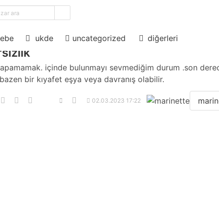
ama
diğerleri
ebe
ukde
uncategorized
sızlık
yapamamak. içinde bulunmayı sevmediğim durum .son dere
.bazen bir kıyafet eşya veya davranış olabilir.
marin
02.03.2023 17:22