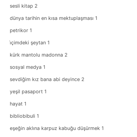
sesli kitap
2
dünya tarihin en kısa mektuplaşması
1
petrikor
1
i̇çimdeki şeytan
1
kürk mantolu madonna
2
sosyal medya
1
sevdiğim kız bana abi deyince
2
yeşil pasaport
1
hayat
1
bibliobibuli
1
eşeğin aklına karpuz kabuğu düşürmek
1