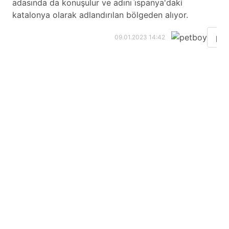
adasında da konuşulur ve adını i̇spanya'daki
katalonya olarak adlandırılan bölgeden alıyor.
pe
09.01.2023 14:42