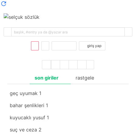
kayıt ol
giriş yap
son giriler
rastgele
geç uyumak
1
bahar şenlikleri
1
kuyucaklı yusuf
1
suç ve ceza
2