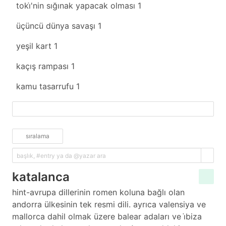
toki̇'nin sığınak yapacak olması
1
üçüncü dünya savaşı
1
yeşil kart
1
kaçış rampası
1
kamu tasarrufu
1
fazlasını yükle
sıralama
katalanca
hint-avrupa dillerinin romen koluna bağlı olan
andorra ülkesinin tek resmi dili. ayrıca valensiya ve
mallorca dahil olmak üzere balear adaları ve i̇biza