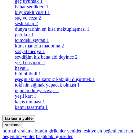
geç uyumak
1
bahar şenlikleri
1
kuyucaklı yusuf
1
suç ve ceza
2
sesli kitap
2
dünya tarihin en kısa mektuplaşması
1
petrikor
1
i̇çimdeki şeytan
1
kürk mantolu madonna
2
sosyal medya
1
sevdiğim kız bana abi deyince
2
yeşil pasaport
1
hayat
1
bibliobibuli
1
eşeğin aklına karpuz kabuğu düşürmek
1
toki̇'nin sığınak yapacak olması
1
üçüncü dünya savaşı
1
yeşil kart
1
kaçış rampası
1
kamu tasarrufu
1
fazlasını yükle
sıralama
normal sıralama
bugün girilenler
yeniden eskiye
en beğenilenler
en
beğenilmeyenler
başlıktaki görseller