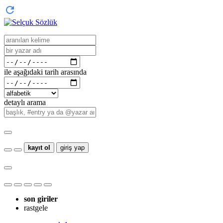
ile aşağıdaki tarih arasında
detaylı arama
kayıt ol
giriş yap
son giriler
rastgele