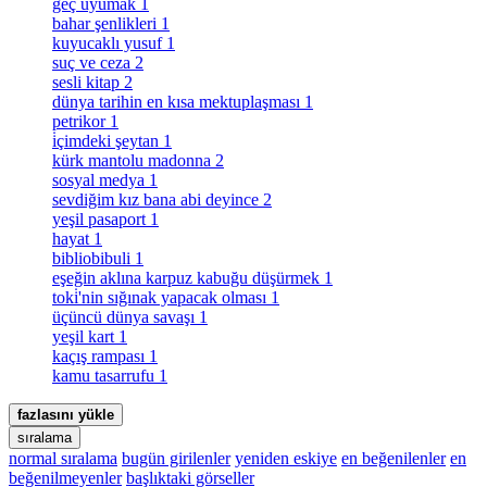
geç uyumak
1
bahar şenlikleri
1
kuyucaklı yusuf
1
suç ve ceza
2
sesli kitap
2
dünya tarihin en kısa mektuplaşması
1
petrikor
1
i̇çimdeki şeytan
1
kürk mantolu madonna
2
sosyal medya
1
sevdiğim kız bana abi deyince
2
yeşil pasaport
1
hayat
1
bibliobibuli
1
eşeğin aklına karpuz kabuğu düşürmek
1
toki̇'nin sığınak yapacak olması
1
üçüncü dünya savaşı
1
yeşil kart
1
kaçış rampası
1
kamu tasarrufu
1
fazlasını yükle
sıralama
normal sıralama
bugün girilenler
yeniden eskiye
en beğenilenler
en
beğenilmeyenler
başlıktaki görseller