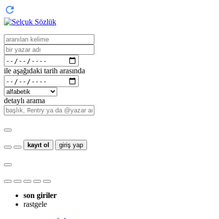
ile aşağıdaki tarih arasında
detaylı arama
kayıt ol
giriş yap
son giriler
rastgele