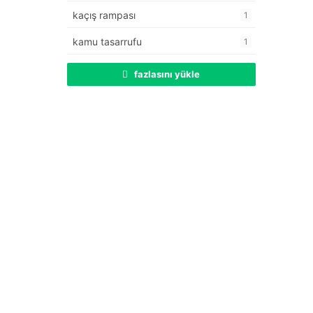
kaçış rampası
1
kamu tasarrufu
1
fazlasını yükle