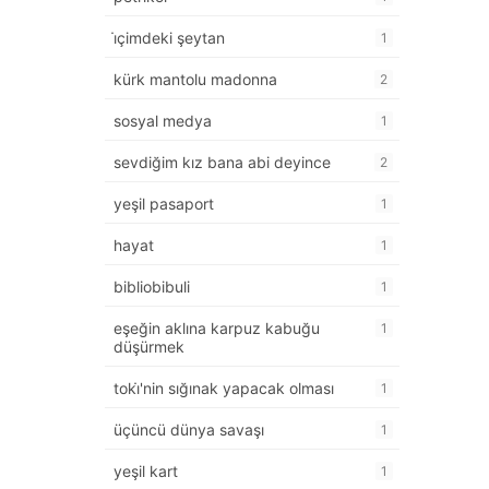
i̇çimdeki şeytan
1
kürk mantolu madonna
2
sosyal medya
1
sevdiğim kız bana abi deyince
2
yeşil pasaport
1
hayat
1
bibliobibuli
1
eşeğin aklına karpuz kabuğu
1
düşürmek
toki̇'nin sığınak yapacak olması
1
üçüncü dünya savaşı
1
yeşil kart
1