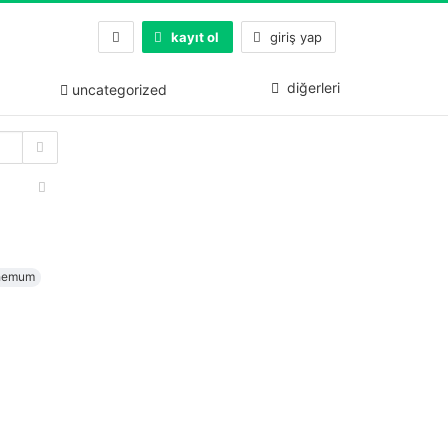
kayıt ol
giriş yap
diğerleri
uncategorized
hemum