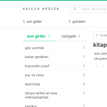
son giriler
gündem
sıra
son giriler
rastgele
kita
geç uyumak
1
son zam
bahar şenlikleri
1
okuyamı
kuyucaklı yusuf
1
suç ve ceza
2
sesli kitap
2
dünya tarihin en kısa
1
mektuplaşması
petrikor
1