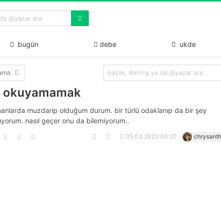
bugün
debe
ukde
lama
p okuyamamak
anlarda muzdarip olduğum durum. bir türlü odaklanıp da bir şey
yorum. nasıl geçer onu da bilemiyorum..
05.03.2023 00:27
chrysant