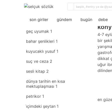
sıral
son giriler
rastgele
son giriler
gündem
bugün
debe
kony
geç uyumak
1
4-7 eyl
bir şek
bahar şenlikleri
1
yarışma
kuyucaklı yusuf
1
gastrof
dikkat 
suç ve ceza
2
uğur i̇b
dilinde
sesli kitap
2
dünya tarihin en kısa
mektuplaşması
1
petrikor
1
en güze
i̇çimdeki şeytan
1