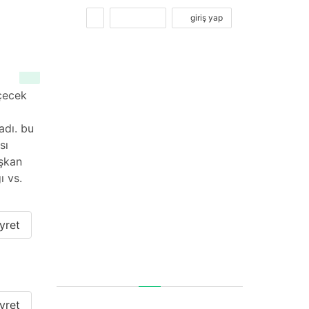
kayıt ol
giriş yap
eçecek
adı. bu
sı
aşkan
ı vs.
yret
yret