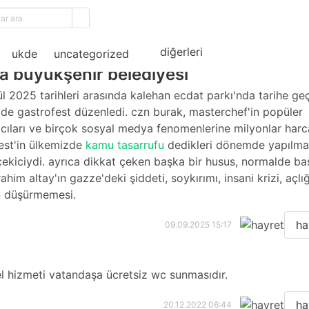
ama
diğerleri
ukde
uncategorized
a büyükşehir belediyesi
ül 2025 tarihleri arasında kalehan ecdat parkı'nda tarihe g
ilde gastrofest düzenledi. czn burak, masterchef'in popüler
cıları ve birçok sosyal medya fenomenlerine milyonlar harc
est'in ülkemizde
kamu tasarrufu
dedikleri dönemde yapılma
çekiciydi. ayrıca dikkat çeken başka bir husus, normalde b
rahim altay'ın gazze'deki şiddeti, soykırımı, insani krizi, açlığ
n düşürmemesi.
ha
09.09.2025 15:17
l hizmeti vatandaşa ücretsiz wc sunmasıdır.
ha
20.12.2022 06:44