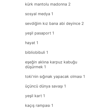
kürk mantolu madonna
2
sosyal medya
1
sevdiğim kız bana abi deyince
2
yeşil pasaport
1
hayat
1
bibliobibuli
1
eşeğin aklına karpuz kabuğu
düşürmek
1
toki̇'nin sığınak yapacak olması
1
üçüncü dünya savaşı
1
yeşil kart
1
kaçış rampası
1