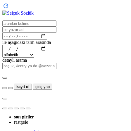
ile aşağıdaki tarih arasında
detaylı arama
kayıt ol
giriş yap
son giriler
rastgele