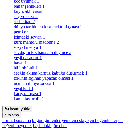
geç uyumak
1
bahar şenlikleri
1
kuyucaklı yusuf
1
suç ve ceza
2
sesli kitap
2
dünya tarihin en kısa mektuplaşması
1
petrikor
1
i̇çimdeki şeytan
1
kürk mantolu madonna
2
sosyal medya
1
sevdiğim kız bana abi deyince
2
yeşil pasaport
1
hayat
1
bibliobibuli
1
eşeğin aklına karpuz kabuğu düşürmek
1
toki̇'nin sığınak yapacak olması
1
üçüncü dünya savaşı
1
yeşil kart
1
kaçış rampası
1
kamu tasarrufu
1
fazlasını yükle
sıralama
normal sıralama
bugün girilenler
yeniden eskiye
en beğenilenler
en
beğenilmeyenler
başlıktaki görseller