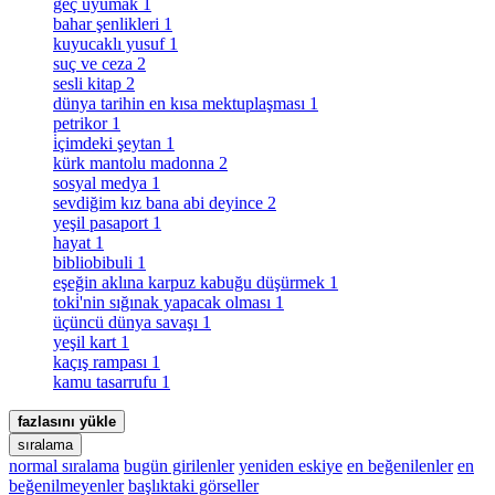
geç uyumak
1
bahar şenlikleri
1
kuyucaklı yusuf
1
suç ve ceza
2
sesli kitap
2
dünya tarihin en kısa mektuplaşması
1
petrikor
1
i̇çimdeki şeytan
1
kürk mantolu madonna
2
sosyal medya
1
sevdiğim kız bana abi deyince
2
yeşil pasaport
1
hayat
1
bibliobibuli
1
eşeğin aklına karpuz kabuğu düşürmek
1
toki̇'nin sığınak yapacak olması
1
üçüncü dünya savaşı
1
yeşil kart
1
kaçış rampası
1
kamu tasarrufu
1
fazlasını yükle
sıralama
normal sıralama
bugün girilenler
yeniden eskiye
en beğenilenler
en
beğenilmeyenler
başlıktaki görseller