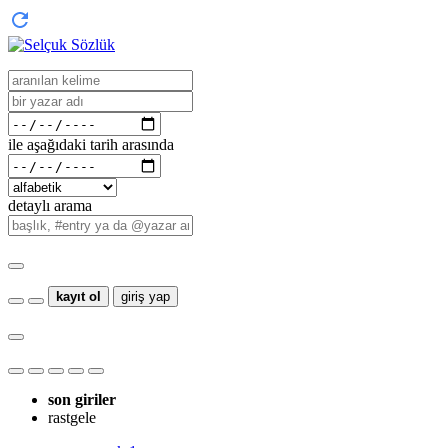
ile aşağıdaki tarih arasında
detaylı arama
kayıt ol
giriş yap
son giriler
rastgele