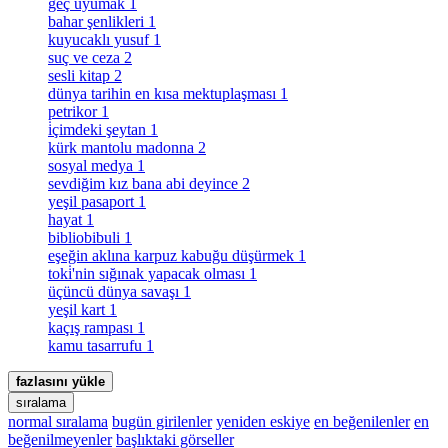
geç uyumak
1
bahar şenlikleri
1
kuyucaklı yusuf
1
suç ve ceza
2
sesli kitap
2
dünya tarihin en kısa mektuplaşması
1
petrikor
1
i̇çimdeki şeytan
1
kürk mantolu madonna
2
sosyal medya
1
sevdiğim kız bana abi deyince
2
yeşil pasaport
1
hayat
1
bibliobibuli
1
eşeğin aklına karpuz kabuğu düşürmek
1
toki̇'nin sığınak yapacak olması
1
üçüncü dünya savaşı
1
yeşil kart
1
kaçış rampası
1
kamu tasarrufu
1
fazlasını yükle
sıralama
normal sıralama
bugün girilenler
yeniden eskiye
en beğenilenler
en
beğenilmeyenler
başlıktaki görseller