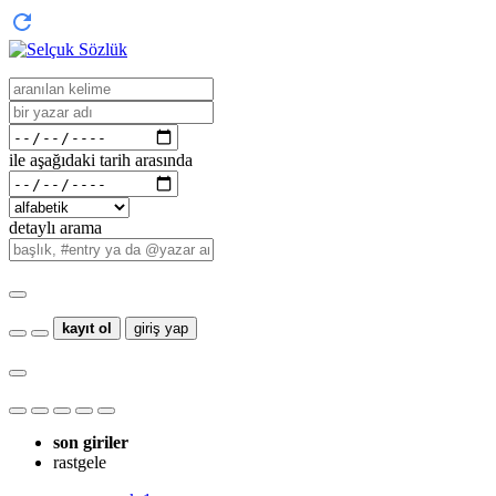
ile aşağıdaki tarih arasında
detaylı arama
kayıt ol
giriş yap
son giriler
rastgele